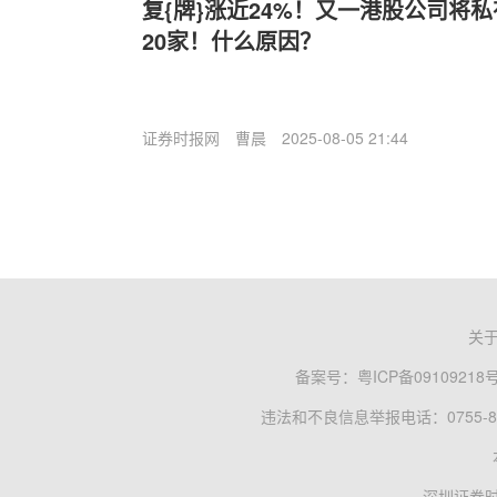
复{牌}涨近24%！又一港股公司将
20家！什么原因？
证券时报网
曹晨
2025-08-05 21:44
关
备案号：
粤ICP备09109218
违法和不良信息举报电话：0755-83
深圳证券