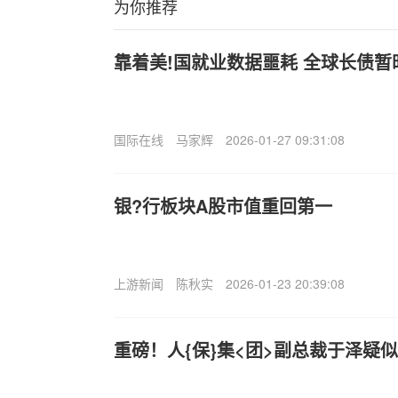
为你推荐
靠着美!国就业数据噩耗 全球长债
国际在线
马家辉
2026-01-27 09:31:08
银?行板块A股市值重回第一
上游新闻
陈秋实
2026-01-23 20:39:08
重磅！人{保}集<团>副总裁于泽疑