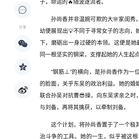
子，命运的🔥随波逐流者。
孙尚香并非温婉可欺的大🌸家闺秀
分享
幼便展现出💡不同于寻常女子的志向，
下，磨砺出一身过硬的本领。这便是她最
同一根坚实的钢梁，支撑起她的人生起
“钢筋⊥”的横向，是孙尚香作为一
的脸面，关乎东吴的政治利益。她的婚
联合孙吴对抗曹😎操，向东吴求亲之时
与刘备，再将其擒获，以牵制刘备。
这个计划，将孙尚香置于了一个极其
治斗争的工具。她的一生，似乎被这根