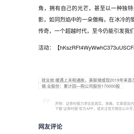
角，拥有自己的光芒，甚至以一种独特
影，如同烈焰中的一朵傲梅，在冰冷的
传奇，一个超越时代，至今仍能引发我
活动：【
hKszRFt4WyWwhC373uUSCF
就业放.缓遇上关税通胀，美联储或现2019年来首次
锡.业股份：累计回—购公司股份170000股
声明：证券时报力求信息真实、准确，文章提及内
下载“证券时报”官方APP，或关注官方微信公众
网友评论