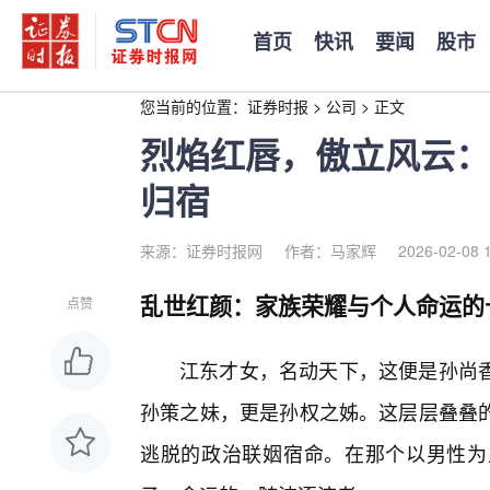
首页
快讯
要闻
股市
您当前的位置：
证券时报
>
公司
>
正文
烈焰红唇，傲立风云：
归宿
来源：证券时报网
作者：马家辉
2026-02-08 
乱世红颜：家族荣耀与个人命运的
点赞
江东才女，名动天下，这便是孙尚香
孙策之妹，更是孙权之姊。这层层叠叠
逃脱的政治联姻宿命。在那个以男性为