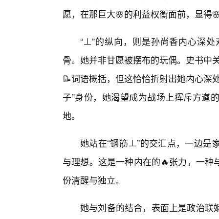
愿，在那巨大🌸的利益权衡面前，显得
“⊥”的纵向，则是孙尚香内心深
骨。她并非甘愿被摆布的玩偶。史书中关
📝词语概括，但这恰恰折射出她内心深
子”身份，她渴望成为战场上挥斥方遒的
地。
她站在“钢筋⊥”的交汇点，一边是
与理想。这是一种内在的🔥张力，一种
份清醒与独立。
她与刘备的结合，表面上是政治联