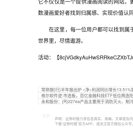
它不仅仅是一个提供漫画阅读的网站，
数漫画爱好者找到归属感、实现价值认
在这里，每一位用户都可以找到属
世界里，尽情遨游。
活动：【
8cjVGdkyAuHwSRRkeCZXbTJ
常熟银{行}半年报出炉 <净>利润同比增长13.51%到
格尔软件逆:市连板，百亿金融科技ETF低位两连
永和股份：{R}227ea产品主要用于消防灭火、
声明：证券时报力求信息真实、准确，文章提及内
下载“证券时报”官方APP，或关注官方微信公众