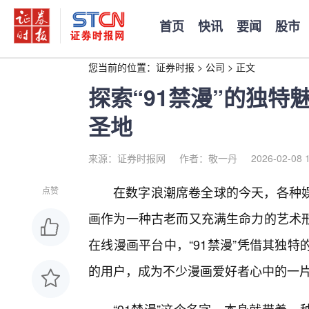
首页
快讯
要闻
股市
您当前的位置：
证券时报
>
公司
>
正文
探索“91禁漫”的独
圣地
来源：证券时报网
作者：敬一丹
2026-02-08 
在数字浪潮席卷全球的今天，各种
点赞
画作为一种古老而又充满生命力的艺术
在线漫画平台中，“91禁漫”凭借其独
的用户，成为不少漫画爱好者心中的一片